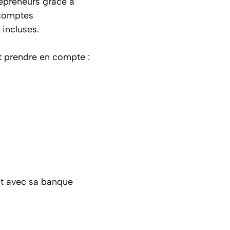
repreneurs grâce à
 comptes
 incluses.
nt prendre en compte :
nt avec sa banque