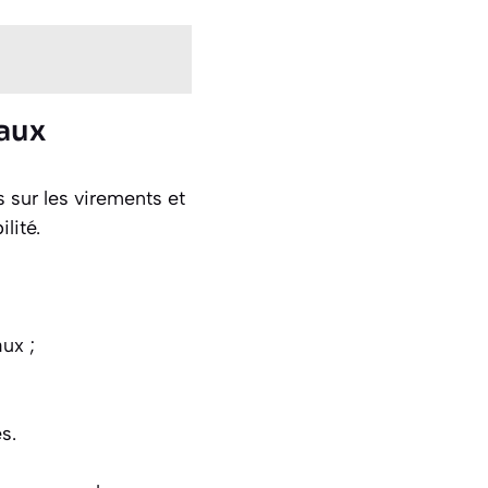
naux
s sur les virements et
lité.
ux ;
s.