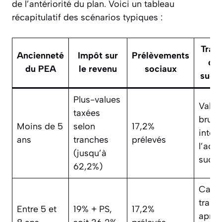
de l’antériorité du plan. Voici un tableau
récapitulatif des scénarios typiques :
Trai
Ancienneté
Impôt sur
Prélèvements
dan
du PEA
le revenu
sociaux
succ
Plus-values
Valeu
taxées
brute
Moins de 5
selon
17,2%
intèg
ans
tranches
prélevés
l’actif
(jusqu’à
succe
62,2%)
Capit
trans
Entre 5 et
19% + PS,
17,2%
après