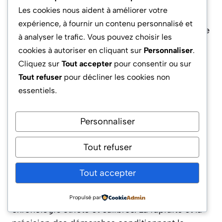
En conclusion, une transmission réussie
Les cookies nous aident à améliorer votre
conjugue anticipation, dialogue et expertise.
expérience, à fournir un contenu personnalisé et
Ces études de cas illustrent qu’il n’existe pas de
à analyser le trafic. Vous pouvez choisir les
recette unique, mais une intelligence de
cookies à autoriser en cliquant sur
Personnaliser
.
situation, empreinte de rigueur et, parfois,
Cliquez sur
Tout accepter
pour consentir ou sur
d’audace patrimoniale. La prochaine partie
Tout refuser
pour décliner les cookies non
aborde ainsi les démarches concrètes pour
essentiels.
entrer sereinement dans cette phase clé.
Personnaliser
Guide exclusif des démarches
administratives après décès du
Tout refuser
titulaire d’un PEA
Tout accepter
Dès l’annonce du décès, la gestion
administrative du
PEA
bascule vers une
Propulsé par
chronologie stricte et calibrée. La rapidité et la