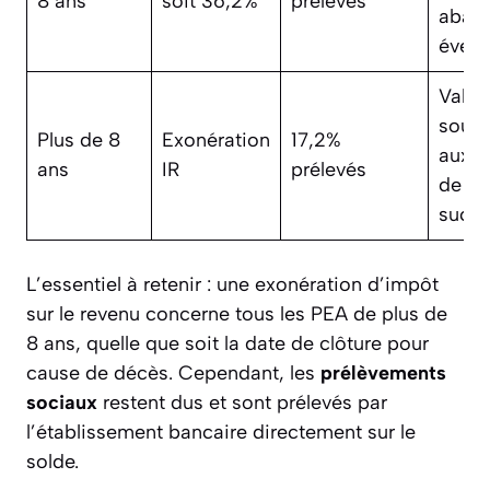
8 ans
soit 36,2%
prélevés
abat
évent
Valeu
soum
Plus de 8
Exonération
17,2%
aux d
ans
IR
prélevés
de
succe
L’essentiel à retenir : une exonération d’impôt
sur le revenu concerne tous les PEA de plus de
8 ans, quelle que soit la date de clôture pour
cause de décès. Cependant, les
prélèvements
sociaux
restent dus et sont prélevés par
l’établissement bancaire directement sur le
solde.