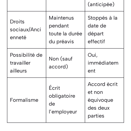
(anticipée)
Maintenus
Stoppés à la
Droits
pendant
date de
sociaux/Anci
toute la durée
départ
enneté
du préavis
effectif
Possibilité de
Oui,
Non (sauf
travailler
immédiatem
accord)
ailleurs
ent
Accord écrit
Écrit
et non
obligatoire
Formalisme
équivoque
de
des deux
l’employeur
parties