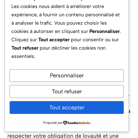
le climat social. Toutefois, cette dispense ne
Les cookies nous aident à améliorer votre
doit engendrer aucune perte financière pour
expérience, à fournir un contenu personnalisé et
vous :
l’employeur doit maintenir votre salaire
,
à analyser le trafic. Vous pouvez choisir les
vos primes et vos avantages en nature jusqu’au
cookies à autoriser en cliquant sur
Personnaliser
.
terme du contrat.
Cliquez sur
Tout accepter
pour consentir ou sur
Tout refuser
pour décliner les cookies non
Est-ce qu’une dispense de préavis
essentiels.
permet de commencer un nouvel emploi
immédiatement ?
Personnaliser
Oui, vous pouvez théoriquement débuter un
Tout refuser
nouvel emploi dès que la dispense est effective,
sans attendre la fin du contrat. Le
cumul de
Tout accepter
l’indemnité compensatrice et de votre nouveau
salaire
est parfaitement légal si la dispense
Propulsé par
vient de l’employeur. Attention cependant à
respecter votre obligation de loyauté et une