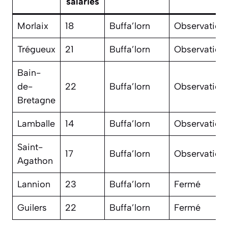
salariés
Morlaix
18
Buffa’lorn
Observation
Trégueux
21
Buffa’lorn
Observation
Bain-
de-
22
Buffa’lorn
Observation
Bretagne
Lamballe
14
Buffa’lorn
Observation
Saint-
17
Buffa’lorn
Observation
Agathon
Lannion
23
Buffa’lorn
Fermé
Guilers
22
Buffa’lorn
Fermé