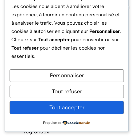
Les cookies nous aident à améliorer votre
régionaux, offre une différenciation claire sur un
expérience, à fournir un contenu personnalisé et
marché saturé. Ce modèle, déjà décliné chez
à analyser le trafic. Vous pouvez choisir les
plusieurs concurrents, a vu la
fréquentation
cookies à autoriser en cliquant sur
Personnaliser
.
progresser de 12 % en deux ans
, selon
Cliquez sur
Tout accepter
pour consentir ou sur
FoodMarket 2025.
Tout refuser
pour décliner les cookies non
essentiels.
Parmi les plans d’action innovants qui
pourraient structurer la relance de Buffalo Grill :
Personnaliser
Audit digital de la qualité de parcours
client et de l’expérience en salle
Tout refuser
« Club des fidèles » intégré avec
avantages locaux et gestion privée
Tout accepter
Lancement de cartes de saison en
partenariat avec des chefs MOF
Propulsé par
régionaux