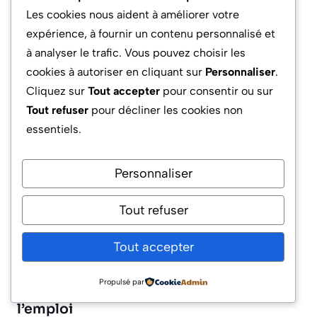
Une synthèse de tes droits acquis
Les cookies nous aident à améliorer votre
(allocations restantes, périodes d’emploi
expérience, à fournir un contenu personnalisé et
validées, formations suivies)
à analyser le trafic. Vous pouvez choisir les
Un relevé de toutes les démarches
cookies à autoriser en cliquant sur
Personnaliser
.
effectuées (mails, messages de
Cliquez sur
Tout accepter
pour consentir ou sur
confirmation, appels hotline, RDV
Tout refuser
pour décliner les cookies non
physiques)
essentiels.
Prends soin de sauvegarder ces éléments dans
Personnaliser
un coffre-fort numérique sécurisé, type
Digiposte ou Maarch. Cet archivage évitera les
Tout refuser
litiges avec les organismes sociaux et facilitera
une éventuelle
réinscription
si ta vie
Tout accepter
professionnelle évolue.
Propulsé par
Veille proactive sur les droits liés à
l’emploi