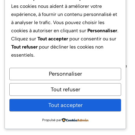
Les cookies nous aident à améliorer votre
ajoutée (SAV digitalisé, gestion retour
expérience, à fournir un contenu personnalisé et
simplifiée). L’objectif reste de s’assurer que
à analyser le trafic. Vous pouvez choisir les
chaque innovation correspond à une attente
cookies à autoriser en cliquant sur
Personnaliser
.
validée côté client.
Cliquez sur
Tout accepter
pour consentir ou sur
Tout refuser
pour décliner les cookies non
Résilience face à la complexité
essentiels.
Enfin, cette adaptabilité fait du diagramme bête
Personnaliser
à cornes un atout pour les grandes
organisations en transformation digitale. Il
Tout refuser
constitue un socle robuste à partir duquel
ajuster, arbitrer, et communiquer en interne
Tout accepter
aussi bien qu’en externe. La gestion agile tire
profit d’un outil qui facilite le compromis entre
Propulsé par
réactivité, cohérence et stabilité des livrables.