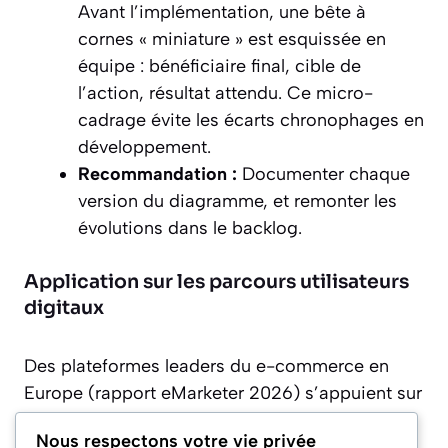
Avant l’implémentation, une bête à
cornes « miniature » est esquissée en
équipe : bénéficiaire final, cible de
l’action, résultat attendu. Ce micro-
cadrage évite les écarts chronophages en
développement.
Recommandation :
Documenter chaque
version du diagramme, et remonter les
évolutions dans le backlog.
Application sur les parcours utilisateurs
digitaux
Des plateformes leaders du e-commerce en
Europe (rapport eMarketer 2026) s’appuient sur
ce schéma pour définir non seulement leurs
Nous respectons votre vie privée
produits, mais aussi les services à valeur