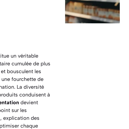
tue un véritable
ntaire cumulée de plus
 et bousculent les
e une fourchette de
tion. La diversité
 produits conduisent à
entation
devient
oint sur les
s, explication des
optimiser chaque