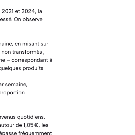
 2021 et 2024, la
essé. On observe
maine, en misant sur
s non transformés ;
ine – correspondant à
 quelques produits
par semaine,
 proportion
evenus quotidiens.
autour de 1,05 €, les
ve dépasse fréquemment