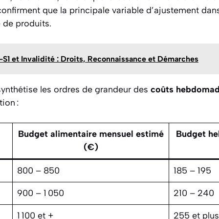
confirment que la principale variable d’ajustement dan
e de produits.
S1 et Invalidité : Droits, Reconnaissance et Démarches
synthétise les ordres de grandeur des
coûts hebdomad
ion :
Budget alimentaire mensuel estimé
Budget he
(€)
800 – 850
185 – 195
900 – 1 050
210 – 240
1 100 et +
255 et plus