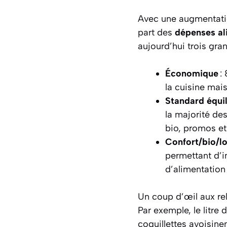
Avec une augmentatio
part des
dépenses al
aujourd’hui trois gra
Économique
: 
la cuisine mai
Standard équil
la majorité des
bio, promos et
Confort/bio/lo
permettant d’in
d’alimentation
Un coup d’œil aux rel
Par exemple, le litre
coquillettes avoisine