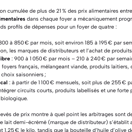
n cumulée de plus de 21 % des prix alimentaires entre
imentaires
dans chaque foyer a mécaniquement progr
nds profils de dépenses pour un foyer de quatre :
800 à 850 € par mois, soit environ 185 à 195 € par se
son, les marques de distributeurs et l’achat de produit
ibre
: 900 à 1 050 € par mois – 210 à 240 € par sema
 foyers français, mélangeant viande, produits laitiers,
 choix saisonniers ;
cal
: à partir de 1 100 € mensuels, soit plus de 255 € 
tégrer circuits courts, produits labellisés et une forte
 biologique.
evés de prix montre à quel point les arbitrages sont d
 de lait demi-écrémé (marque de distributeur) s’établit 
nt 1,25 € le kilo, tandis que la bouteille d’huile d’oli