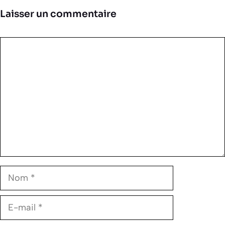
Laisser un commentaire
Commentaire
Nom
E-
mail