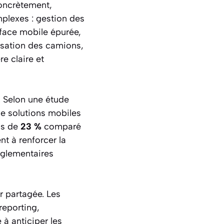
Concrètement,
mplexes : gestion des
rface mobile épurée,
lisation des camions,
e claire et
. Selon une étude
de solutions mobiles
us de
23 %
comparé
nt à renforcer la
églementaires
r partagée. Les
reporting,
à anticiper les