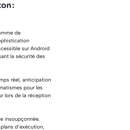
on :
 gamme de
ophistication
ccessible sur Android
sant la sécurité des
mps réel, anticipation
omatismes pour les
ur lors de la réception
se insoupçonnée.
 plans d’exécution,