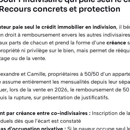
 Recours concrets et protection
eur paie seul le crédit immobilier en indivision
, il b
 droit à remboursement envers les autres indivisaires
aux parts de chacun et prend la forme d’une
créance
s
opriété ni privilège sur le bien, mais permet de rééquil
tage ou de la vente.
lexandre et Camille, propriétaires à 50/50 d’un appar
assume entièrement les mensualités depuis leur séparat
uer, lors de la vente en 2026, le remboursement de 50
 la rupture, sur présentation de justificatifs.
 par créance entre co-indivisaires :
Inscription de l
duels dès que l’écart est constaté
as d’occupation privative :
Si le payeur occupe seul le