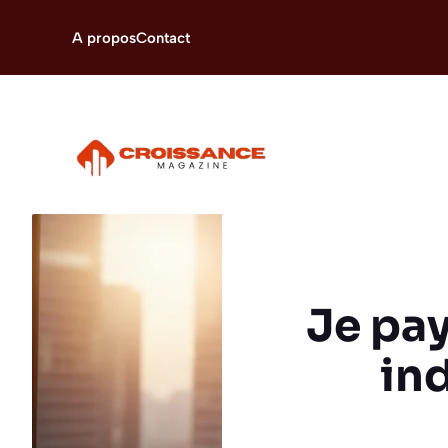
Aller
au
A propos
Contact
contenu
Je pay
ind