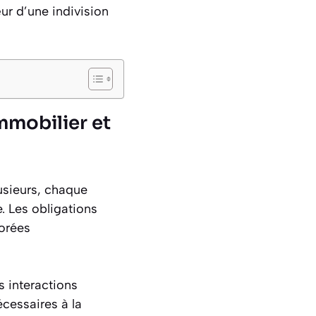
œur d’une indivision
immobilier et
usieurs, chaque
. Les obligations
orées
s interactions
écessaires à la