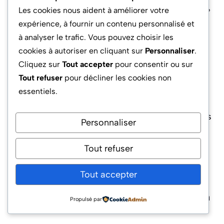
européenne a réussi en 2025 à écourter de 30%
Les cookies nous aident à améliorer votre
la durée de ses audits CoN en digitalisant ses
expérience, à fournir un contenu personnalisé et
processus de gestion documentaire et en
à analyser le trafic. Vous pouvez choisir les
intégrant la conformité comme critère de
cookies à autoriser en cliquant sur
Personnaliser
.
performance pour ses équipes de
Cliquez sur
Tout accepter
pour consentir ou sur
développement.
Tout refuser
pour décliner les cookies non
essentiels.
Ce niveau d’anticipation n’est certes pas à la
portée de tous, mais il différencie clairement les
Personnaliser
acteurs capables de passer d’un modèle «
réactionnaire » à un modèle « proactif » : seule
Tout refuser
une telle transformation garantit la survie sur un
marché de plus en plus mature et exigeant.
Tout accepter
Quels sont les délais moyens d’obtention
Propulsé par
du Certificate of Networthiness ?