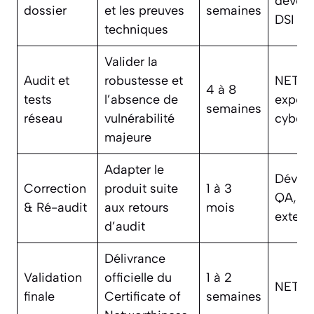
dével
dossier
et les preuves
semaines
DSI
techniques
Valider la
Audit et
robustesse et
NETC
4 à 8
tests
l’absence de
expert
semaines
réseau
vulnérabilité
cybers
majeure
Adapter le
Dével
Correction
produit suite
1 à 3
QA, au
& Ré-audit
aux retours
mois
extern
d’audit
Délivrance
Validation
officielle du
1 à 2
NETC
finale
Certificate of
semaines