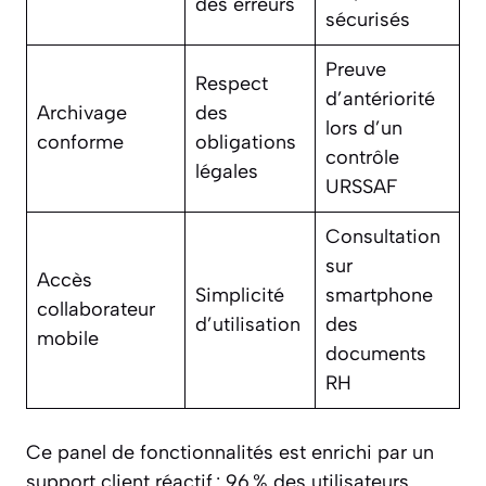
des erreurs
sécurisés
Preuve
Respect
d’antériorité
Archivage
des
lors d’un
conforme
obligations
contrôle
légales
URSSAF
Consultation
sur
Accès
Simplicité
smartphone
collaborateur
d’utilisation
des
mobile
documents
RH
Ce panel de fonctionnalités est enrichi par un
support client réactif : 96 % des utilisateurs