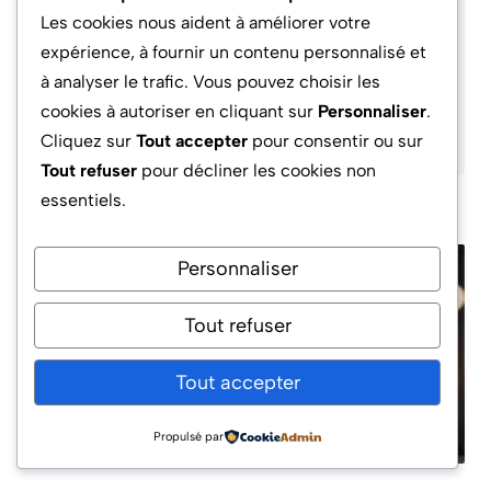
à tous et offrir aux lecteurs des clés
Les cookies nous aident à améliorer votre
concrètes pour comprendre, anticiper et
expérience, à fournir un contenu personnalisé et
réussir dans leurs projets professionnels ou
à analyser le trafic. Vous pouvez choisir les
d’investissement.
cookies à autoriser en cliquant sur
Personnaliser
.
Cliquez sur
Tout accepter
pour consentir ou sur
Tout refuser
pour décliner les cookies non
essentiels.
Personnaliser
Tout refuser
Formations cpf avec un
macbook offert : Arnaque
Tout accepter
Propulsé par