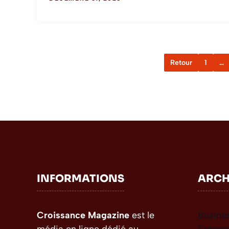
Retour
1
…
INFORMATIONS
ARCH
Croissance Magazine
est le
Busine
média en ligne dédié au
Entrepr