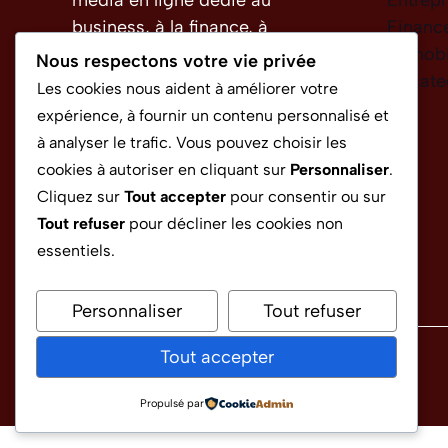
business, à la finance, à
Financ
l’immobilier et à
Immobi
Nous respectons votre vie privée
l’entrepreneuriat, avec des
Uncate
Les cookies nous aident à améliorer votre
analyses claires et des
expérience, à fournir un contenu personnalisé et
conseils pratiques pour les
à analyser le trafic. Vous pouvez choisir les
professionnels et
cookies à autoriser en cliquant sur
Personnaliser
.
investisseurs.
Cliquez sur
Tout accepter
pour consentir ou sur
Tout refuser
pour décliner les cookies non
essentiels.
Personnaliser
Tout refuser
Tout accepter
©
2026 Croissance magazine
Propulsé par