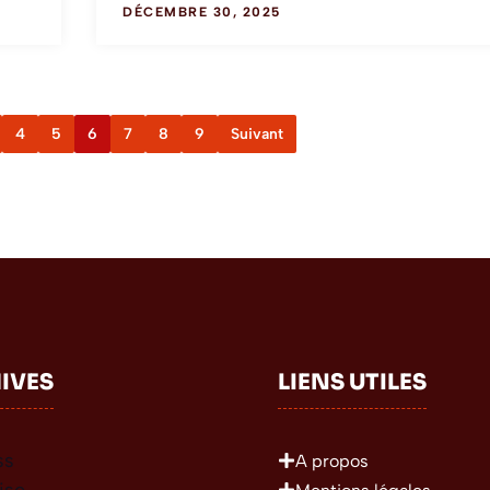
DÉCEMBRE 30, 2025
4
5
6
7
8
9
Suivant
IVES
LIENS UTILES
ss
A propos
ise