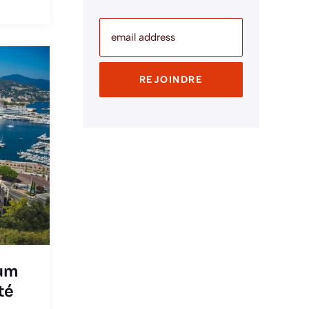
email address
REJOINDRE
mum
té