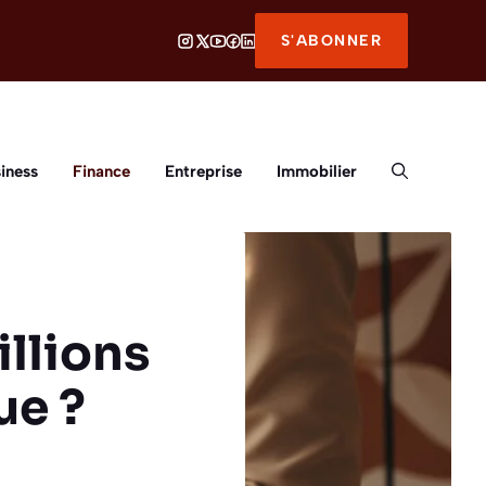
S'ABONNER
iness
Finance
Entreprise
Immobilier
llions
ue ?