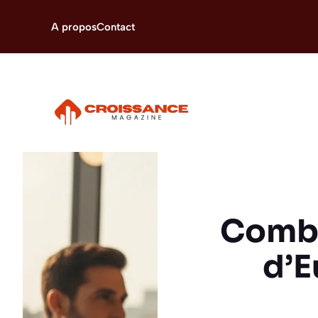
Aller
au
A propos
Contact
contenu
Combi
d’E