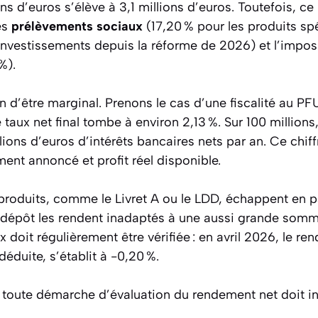
ons d’euros s’élève à 3,1 millions d’euros. Toutefois, c
es
prélèvements sociaux
(17,20 % pour les produits sp
investissements depuis la réforme de 2026) et l’imposi
%).
in d’être marginal. Prenons le cas d’une fiscalité au PFU 
e taux net final tombe à environ 2,13 %. Sur 100 millions,
lions d’euros d’intérêts bancaires nets par an. Ce chiffre
ent annoncé et profit réel disponible.
produits, comme le Livret A ou le LDD, échappent en pa
 dépôt les rendent inadaptés à une aussi grande somme.
x doit régulièrement être vérifiée : en avril 2026, le re
 déduite, s’établit à -0,20 %.
 toute démarche d’évaluation du rendement net doit int