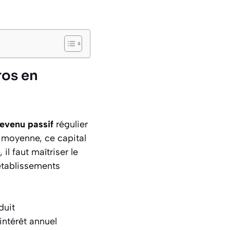
ros en
revenu passif
régulier
n moyenne, ce capital
l faut maîtriser le
 établissements
duit
intérêt annuel