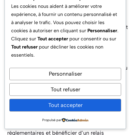
entre tradition et modernité. Cet ancrage se
Les cookies nous aident à améliorer votre
prolonge dans les multiples interventions de
expérience, à fournir un contenu personnalisé et
Philippe de Villiers, que ce soit dans l’arène
à analyser le trafic. Vous pouvez choisir les
politique ou à travers ses ouvrages, colloques et
cookies à autoriser en cliquant sur
Personnaliser
.
fondations éducatives.
Cliquez sur
Tout accepter
pour consentir ou sur
Tout refuser
pour décliner les cookies non
La famille s’est aussi illustrée par la capacité à
essentiels.
faire du réseau politique un levier d’influence
économique. Les mandats locaux, européens ou
Personnaliser
nationaux cristallisent une notoriété qui, loin de
servir uniquement des ambitions personnelles,
Tout refuser
irrigue une série d’initiatives à l’échelle
régionale puis internationale. La synergie entre
Tout accepter
fonctions publiques et projets entrepreneuriaux
s’avère redoutablement efficace pour sécuriser
Propulsé par
des financements, anticiper les évolutions
réglementaires et bénéficier d’un relais