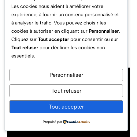
Adopter l’itération sous cet angle disruptif
Les cookies nous aident à améliorer votre
permet de créer une boucle d’
innovation
expérience, à fournir un contenu personnalisé et
continue, où chaque échec anticipé devient la
à analyser le trafic. Vous pouvez choisir les
base d’une nouvelle capacité stratégique.
cookies à autoriser en cliquant sur
Personnaliser
.
L’organisation ne subit plus l’aléa : elle choisit
Cliquez sur
Tout accepter
pour consentir ou sur
de le transformer en tremplin de différenciation
Tout refuser
pour décliner les cookies non
et d’
amélioration continue
.
essentiels.
Personnaliser
Tout refuser
Tout accepter
Propulsé par