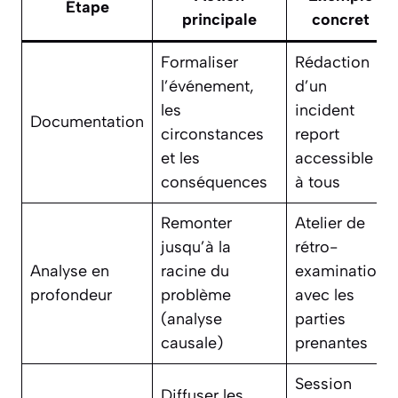
Étape
principale
concret
Formaliser
Rédaction
l’événement,
d’un
les
incident
Documentation
circonstances
report
et les
accessible
conséquences
à tous
Remonter
Atelier de
jusqu’à la
rétro-
Analyse en
racine du
examination
profondeur
problème
avec les
(analyse
parties
causale)
prenantes
Session
Diffuser les