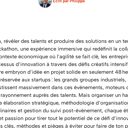
Ecrit par
Philippe
, révéler des talents et produire des solutions en un te
ckathon, une expérience immersive qui redéfinit la col
ontexte économique où l’agilité se fait clé, les entrepr
cessus d’innovation à travers des défis créatifs intensi
re embryon d’idée en projet solide en seulement 48 he
éservée aux startups : les grands groupes industriels
estissent massivement dans ces événements, moteurs
 rayonnement auprès des talents. Mais organiser un h
e élaboration stratégique, méthodologie d’organisatio
linaires et gestion du suivi post-événement, chaque é
et passion pour tirer tout le potentiel de ce défi d’inno
s clés, méthodes et pièges à éviter pour faire de ton