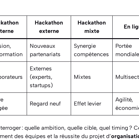
kathon
Hackathon
Hackathon
En li
nterne
externe
mixte
ion,
Nouveaux
Synergie
Portée
formation
partenariats
compétences
mondial
Externes
borateurs
(experts,
Mixtes
Multisect
startups)
re
Agilité,
Regard neuf
Effet levier
gée
économi
interroger : quelle ambition, quelle cible, quel timing 
ent des équipes et la réussite du projet d’
organisati