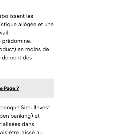
abolissent les
istique allégée et une
ail.
se prédomine,
product) en moins de
apidement des
e Page ?
a banque SimulInvest
open banking) et
rialisées dans
ais être laissé au