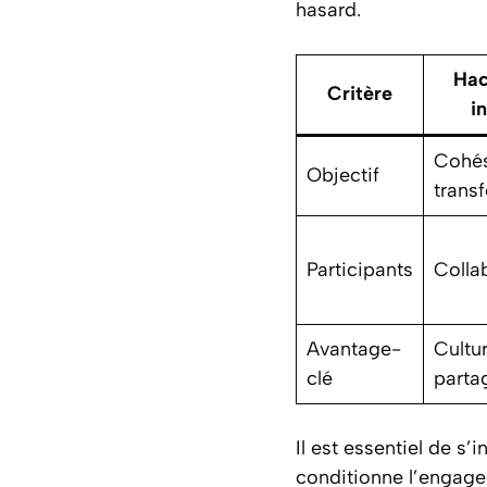
hasard.
Hac
Critère
i
Cohés
Objectif
trans
Participants
Colla
Avantage-
Cultu
clé
parta
Il est essentiel de s’
conditionne l’engagem