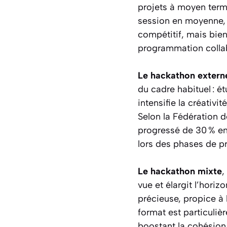
projets à moyen terme
session en moyenne, 
compétitif, mais bien
programmation collab
Le hackathon extern
du cadre habituel : ét
intensifie la créativi
Selon la Fédération d
progressé de 30 % en
lors des phases de p
Le hackathon mixte
,
vue et élargit l’horiz
précieuse, propice à 
format est particuliè
boostant la cohésion