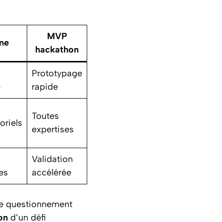
MVP
gne
hackathon
Prototypage
e
rapide
Toutes
oriels
expertises
Validation
es
accélérée
? Ce questionnement
on
d’un défi