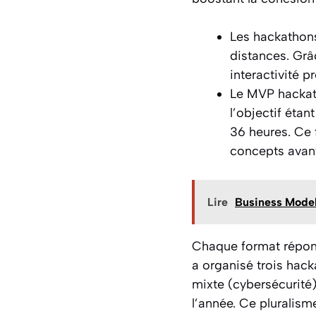
Les hackathons
distances. Grâc
interactivité p
Le MVP hackatho
l’objectif éta
36 heures. Ce 
concepts avant
Lire
Business Model
Chaque format répond 
a organisé trois hack
mixte (cybersécurité)
l’année. Ce pluralism