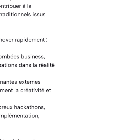
ntribuer à la
raditionnels issus
nover rapidement :
etombées business,
ations dans la réalité
enantes externes
ment la créativité et
breux hackathons,
’implémentation,