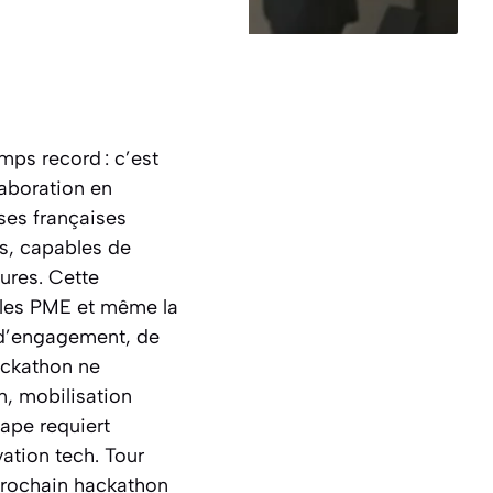
mps record : c’est
laboration en
ises françaises
fs, capables de
ures. Cette
, les PME et même la
 d’engagement, de
ackathon ne
n, mobilisation
tape requiert
vation tech. Tour
 prochain hackathon