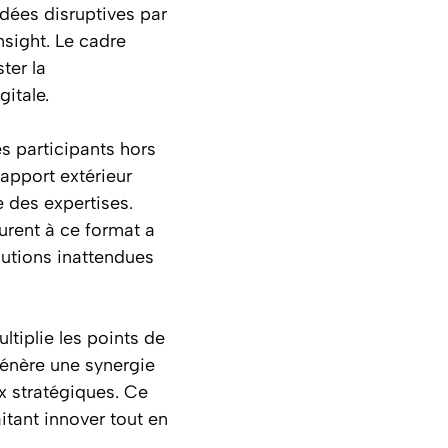
idées disruptives par
sight. Le cadre
ter la
itale.
es participants hors
 apport extérieur
ée des expertises.
ourent à ce format a
lutions inattendues
ltiplie les points de
 génère une synergie
ux stratégiques. Ce
itant innover tout en