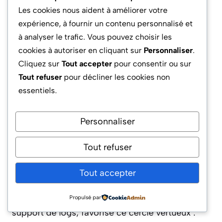
sur la capacité à personnaliser la planification
Les cookies nous aident à améliorer votre
selon la saisonnalité métier, à segmenter les
expérience, à fournir un contenu personnalisé et
scénarios par équipe ou à industrialiser la
à analyser le trafic. Vous pouvez choisir les
gestion des droits d’accès. Cette flexibilité
cookies à autoriser en cliquant sur
Personnaliser
.
permet de répondre avec précision aux
Cliquez sur
Tout accepter
pour consentir ou sur
évolutions du marché et de sécuriser ses
Tout refuser
pour décliner les cookies non
investissements digitaux à long terme.
essentiels.
Optimiser la digitalisation par
Personnaliser
l’expérimentation continue
Tout refuser
Ce qui différencie les leaders, ce n’est plus
juste le choix de l’outil, mais l’adoption d’une
Tout accepter
posture proactive d’expérimentation et
d’ajustement. Make, via son interface et son
Propulsé par
support de logs, favorise ce cercle vertueux :