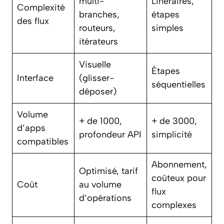
multi-
Linéraires,
Complexité
branches,
étapes
des flux
routeurs,
simples
itérateurs
Visuelle
Étapes
Interface
(glisser-
séquentielles
déposer)
Volume
+ de 1000,
+ de 3000,
d’apps
profondeur API
simplicité
compatibles
Abonnement,
Optimisé, tarif
coûteux pour
Coût
au volume
flux
d’opérations
complexes