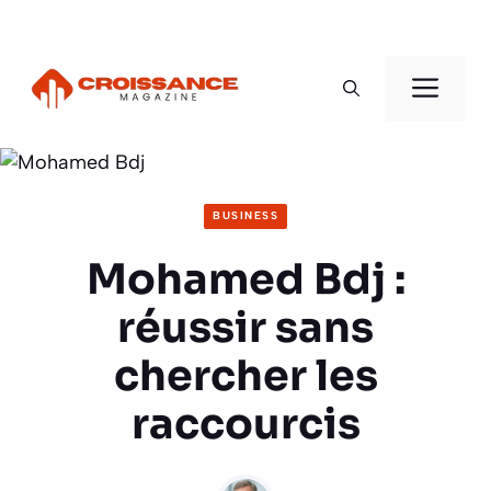
Aller
au
Men
contenu
BUSINESS
Mohamed Bdj :
réussir sans
chercher les
raccourcis