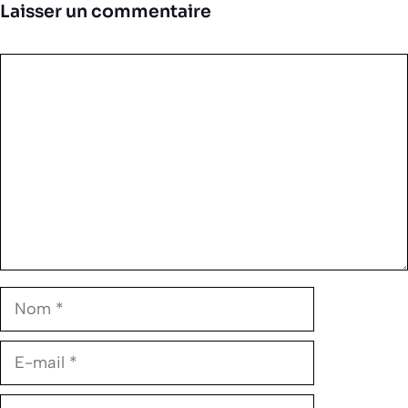
Laisser un commentaire
Commentaire
Nom
E-
mail
Site