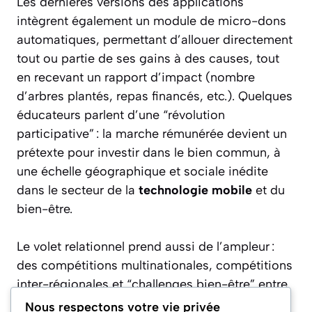
Les dernières versions des applications
intègrent également un module de micro-dons
automatiques, permettant d’allouer directement
tout ou partie de ses gains à des causes, tout
en recevant un rapport d’impact (nombre
d’arbres plantés, repas financés, etc.). Quelques
éducateurs parlent d’une “révolution
participative” : la marche rémunérée devient un
prétexte pour investir dans le bien commun, à
une échelle géographique et sociale inédite
dans le secteur de la
technologie mobile
et du
bien-être.
Le volet relationnel prend aussi de l’ampleur :
des compétitions multinationales, compétitions
inter-régionales et “challenges bien-être” entre
services RH facilitent la cohésion d’équipe,
Nous respectons votre vie privée