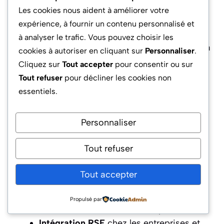
jusqu’à s’inviter dans la stratégie RSE
Les cookies nous aident à améliorer votre
(Responsabilité Sociétale des Entreprises) de
expérience, à fournir un contenu personnalisé et
grands groupes. Ce mode “collaboratif
à analyser le trafic. Vous pouvez choisir les
solidaire” fait émerger de nouveaux usages, à la
cookies à autoriser en cliquant sur
Personnaliser
.
croisée de l’
activité physique
et de
Cliquez sur
Tout accepter
pour consentir ou sur
l’engagement altruiste.
Tout refuser
pour décliner les cookies non
essentiels.
Pour synthétiser, voici quelques innovations de
2026 :
Personnaliser
Défis et challenges à impact
:
Tout refuser
participation collective visible,
classement en temps réel, bénéfices
Tout accepter
partagés
Module de micro-dons
vers des
Propulsé par
associations, avec suivi d’impact chiffré.
Intégration RSE
chez les entreprises et