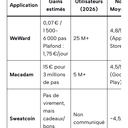
Gains
Utilisateurs
Note
Application
estimés
(2026)
Moyen
0,07 € /
1 500-
4,8/5
WeWard
6 000 pas
25 M+
(App
Plafond :
Store)
1,75 €/jour
15 € pour
4,5/5
Macadam
3 millions
5 M+
(Googl
de pas
Play)
Pas de
virement,
mais
Non
Sweatcoin
cadeaux/
~4,5/5
communiqué
bons