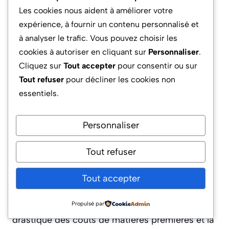
compétences techniques avancées ?
Les cookies nous aident à améliorer votre
expérience, à fournir un contenu personnalisé et
à analyser le trafic. Vous pouvez choisir les
Non, il est possible de débuter avec peu de
cookies à autoriser en cliquant sur
Personnaliser
.
connaissances en couture. Progressivement, la
Cliquez sur
Tout accepter
pour consentir ou sur
maîtrise s’acquiert grâce à la pratique, à
Tout refuser
pour décliner les cookies non
l’apprentissage de techniques de base comme
essentiels.
la couture droite, la pose de patchwork, ou la
broderie simple. Les tutoriels en ligne et les
ateliers spécialisés accélèrent cette montée en
Personnaliser
compétence.
Tout refuser
Quels sont les avantages économiques
du surcyclage pour un entrepreneur ?
Tout accepter
Le principal avantage réside dans la réduction
Propulsé par
drastique des coûts de matières premières et la