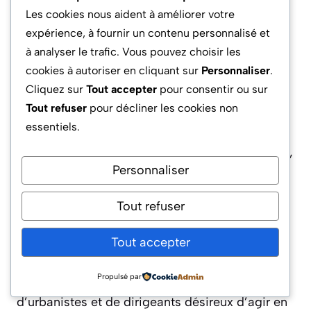
Darwin Écosystème : Vers un
Les cookies nous aident à améliorer votre
Modèle Réplicable de Tiers-Lieu
expérience, à fournir un contenu personnalisé et
à analyser le trafic. Vous pouvez choisir les
d’Innovation Sociale et Écologique
cookies à autoriser en cliquant sur
Personnaliser
.
Cliquez sur
Tout accepter
pour consentir ou sur
Ce qui distingue Darwin, et qui n’a pas encore
Tout refuser
pour décliner les cookies non
été pleinement répliqué ailleurs : sa capacité à
essentiels.
générer de vrais modèles d’innovation sociale,
exportables au-delà de Bordeaux. Depuis 2024,
Personnaliser
des délégations du Danemark, d’Allemagne et
du Canada étudient le site comme « protocole
Tout refuser
vivant » de la ville transitionnelle, convaincues
par la vitalité de son écosystème collaboratif.
Tout accepter
Darwin ne se limite pas à la démonstration
Propulsé par
locale : il inspire de nouvelles générations
d’urbanistes et de dirigeants désireux d’agir en