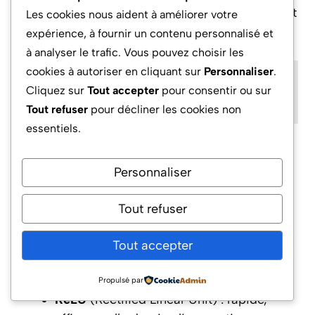
chaque couche, accélérant l’entraînement
Les cookies nous aident à améliorer votre
et stabilisant le modèle.
expérience, à fournir un contenu personnalisé et
à analyser le trafic. Vous pouvez choisir les
cookies à autoriser en cliquant sur
Personnaliser
.
Lire
Les Jardins du Tech : Aménagement Urbain
Cliquez sur
Tout accepter
pour consentir ou sur
et Espaces Verts Durables
Tout refuser
pour décliner les cookies non
essentiels.
Choix des fonctions d’activation pour
une modélisation robuste
Personnaliser
La
fonction d’activation
décide de la réponse
Tout refuser
d’un neurone : doit-il transmettre le signal au
suivant ? Les fonctions les plus utilisées en
Tout accepter
2026 incluent :
Propulsé par
ReLU
(Rectified Linear Unit) : rapide,