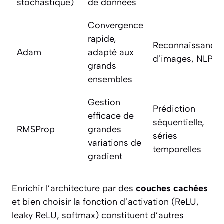
stochastique)
de données
Convergence
rapide,
Reconnaissance
Adam
adapté aux
d’images, NLP
grands
ensembles
Gestion
Prédiction
efficace de
séquentielle,
RMSProp
grandes
séries
variations de
temporelles
gradient
Enrichir l’architecture par des
couches cachées
et bien choisir la fonction d’activation (ReLU,
leaky ReLU, softmax) constituent d’autres