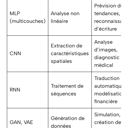
Prévision de
MLP
Analyse non
tendances,
(multicouches)
linéaire
reconnaissan
d’écriture
Analyse
Extraction de
d’images,
CNN
caractéristiques
diagnostic
spatiales
médical
Traduction
Traitement de
automatique,
RNN
séquences
modélisation
financière
Simulation,
Génération de
GAN, VAE
création de
données