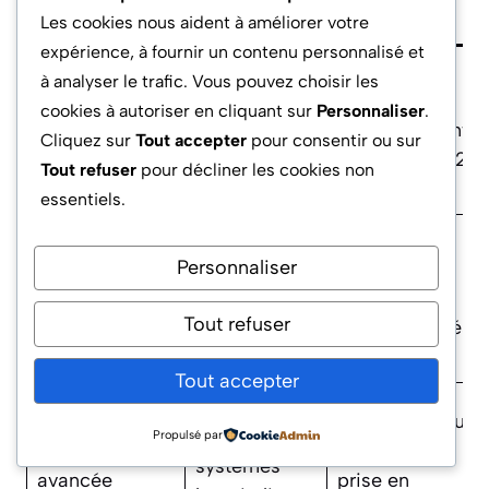
différenciant
mesurable
concrète
Les cookies nous aident à améliorer votre
expérience, à fournir un contenu personnalisé et
Coaching
à analyser le trafic. Vous pouvez choisir les
adapté au
Taux
cookies à autoriser en cliquant sur
Personnaliser
.
Parcours
profil santé
d’engagement
Cliquez sur
Tout accepter
pour consentir ou sur
personnalisé
(âge,
multiplié par 2
Tout refuser
pour décliner les cookies non
pathologie)
essentiels.
Module de
Personnaliser
remontée
Amélioration
Feedback
automatique
continue des
intégré
Tout refuser
des retours
fonctionnalités
patients
Tout accepter
Connexion
Diminution du
avec
Propulsé par
Interopérabilité
temps de
systèmes
avancée
prise en