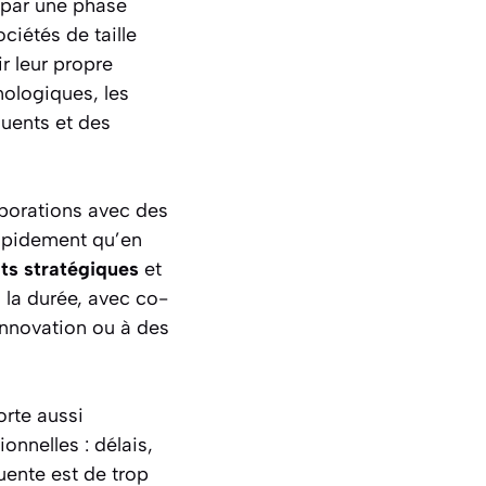
 par une phase
iétés de taille
r leur propre
nologiques, les
luents et des
aborations avec des
rapidement qu’en
ts stratégiques
et
 la durée, avec co-
innovation ou à des
orte aussi
onnelles : délais,
quente est de trop