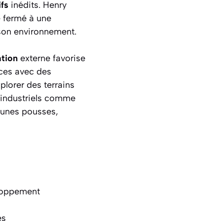
fs
inédits. Henry
e fermé à une
 son environnement.
ation
externe favorise
ices avec des
xplorer des terrains
 industriels comme
eunes pousses,
eloppement
es