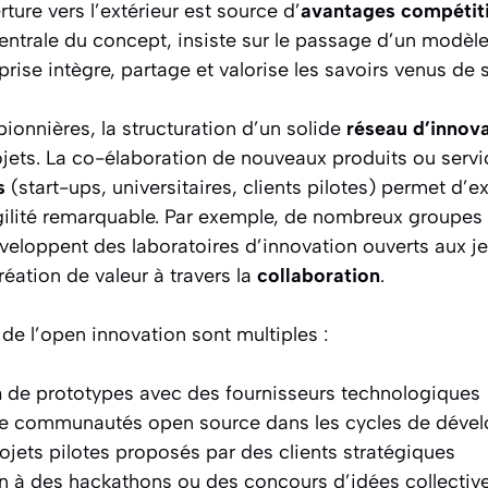
ture vers l’extérieur est source d’
avantages compétiti
entrale du concept, insiste sur le passage d’un modèl
rise intègre, partage et valorise les savoirs venus de
pionnières, la structuration d’un solide
réseau d’innov
ojets. La co-élaboration de nouveaux produits ou serv
s
(start-ups, universitaires, clients pilotes) permet d’e
ilité remarquable. Par exemple, de nombreux groupes
éveloppent des laboratoires d’innovation ouverts aux j
réation de valeur à travers la
collaboration
.
 de l’open innovation sont multiples :
n
de prototypes avec des fournisseurs technologiques
 de communautés open source dans les cycles de dév
rojets pilotes proposés par des clients stratégiques
on à des hackathons ou des concours d’idées collectiv