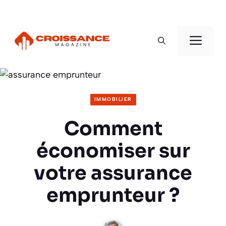
Aller
au
Men
contenu
IMMOBILIER
Comment
économiser sur
votre assurance
emprunteur ?