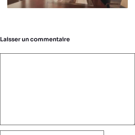
Laisser un commentaire
Commentaire
Nom