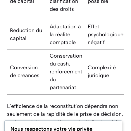
de capital
clarification
possible
des droits
Adaptation à
Effet
Réduction du
la réalité
psychologique
capital
comptable
négatif
Conservation
du cash,
Conversion
Complexité
renforcement
de créances
juridique
du
partenariat
L’efficience de la reconstitution dépendra non
seulement de la rapidité de la prise de décision,
mais aussi d’une gestion prudentielle du suivi :
Nous respectons votre vie privée
chaque exercice est suivi d’un pointage