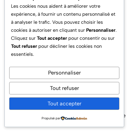
Oui. L’entreprise investit dans des applications
Les cookies nous aident à améliorer votre
pour les secteurs de la pharmacie, des denrées
expérience, à fournir un contenu personnalisé et
sensibles ou des environnements extrêmes.
à analyser le trafic. Vous pouvez choisir les
L’objectif : rendre son système toujours plus
cookies à autoriser en cliquant sur
Personnaliser
.
universel et répondre à la diversité croissante
Cliquez sur
Tout accepter
pour consentir ou sur
des besoins logistiques.
Tout refuser
pour décliner les cookies non
essentiels.
Quel est l’impact environnemental de la
robotisation signée Exotec ?
Personnaliser
Les robots Exotec consomment peu d’énergie,
Tout refuser
réduisent les déplacements internes et limitent
l’empreinte carbone logistique. Des efforts sont
Tout accepter
aussi réalisés pour allonger leur cycle de vie et
favoriser le recyclage des composants dans une
Propulsé par
démarche d’économie circulaire.