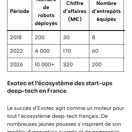
Chiffre
Nombre
de
Sa
Période
d’affaires
d’entrepôts
robots
c
(M€)
équipés
déployés
2018
200
30
8
8
2022
4 000
170
60
9
2026
10 000+
320
200
9
Exotec et l’écosystème des start-ups
deep-tech en France
Le succès d’Exotec agit comme un moteur pour
tout l’écosystème deep-tech français. De
nombreuses jeunes pousses s’inspirent de son
modèle d’innovation ouverte et de partenariat