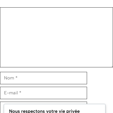
Commentaire
Nom
E-
mail
Site
Nous respectons votre vie privée
web