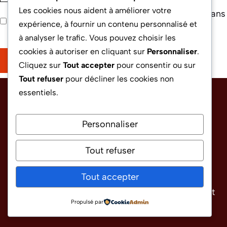
Les cookies nous aident à améliorer votre
Enregistrer mon nom, mon e-mail et mon site dans
expérience, à fournir un contenu personnalisé et
le navigateur pour mon prochain commentaire.
à analyser le trafic. Vous pouvez choisir les
cookies à autoriser en cliquant sur
Personnaliser
.
Cliquez sur
Tout accepter
pour consentir ou sur
Tout refuser
pour décliner les cookies non
essentiels.
INFORMATIONS
Personnaliser
Tout refuser
Croissance Magazine
est le média en ligne
dédié au business, à la finance, à l’immobilier et
Tout accepter
à l’entrepreneuriat, avec des analyses claires et
des conseils pratiques pour les professionnels et
Propulsé par
investisseurs.