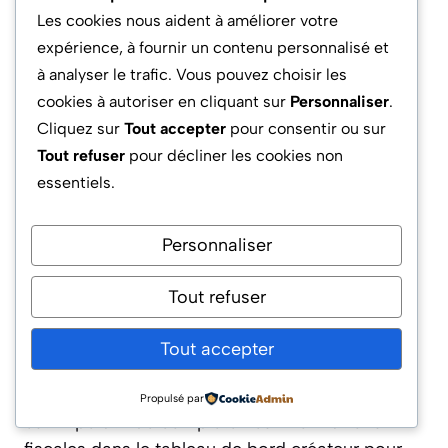
Votre RPM dépend de la niche (finance mieux
Les cookies nous aident à améliorer votre
payée que le divertissement), de la localisation
expérience, à fournir un contenu personnalisé et
des spectateurs (France ou USA mieux
à analyser le trafic. Vous pouvez choisir les
valorisés), et du taux d’engagement réel. Les
cookies à autoriser en cliquant sur
Personnaliser
.
vidéos longues et éducatives sont également
Cliquez sur
Tout accepter
pour consentir ou sur
mieux rémunérées. Les variations s’expliquent
Tout refuser
pour décliner les cookies non
donc par des critères qualitatifs autant que
essentiels.
quantitatifs.
Personnaliser
Comment se déroulent les paiements et
quels sont les délais ?
Tout refuser
Les paiements s’effectuent via PayPal ou
Tout accepter
virement bancaire, généralement avant le 15 du
mois suivant l’atteinte du seuil minimal (50 $). Il
Propulsé par
est impératif de compléter les informations