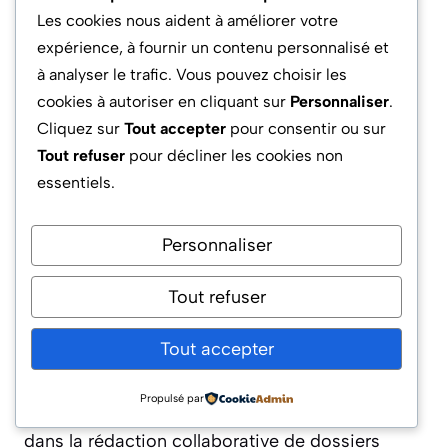
Les cookies nous aident à améliorer votre
Quels avantages offre la section
expérience, à fournir un contenu personnalisé et
premium du webzine ?
à analyser le trafic. Vous pouvez choisir les
cookies à autoriser en cliquant sur
Personnaliser
.
Elle donne accès à des analyses stratégiques,
Cliquez sur
Tout accepter
pour consentir ou sur
des baromètres exclusifs, des webinaires
Tout refuser
pour décliner les cookies non
réservés aux membres et des outils d’alerte
essentiels.
personnalisés sur les tendances montantes de
la technologie.
Personnaliser
Peut-on participer à la rédaction ou
Tout refuser
suggérer un sujet au webzine ?
Tout accepter
Oui, une plateforme interne permet à la
communauté de soumettre des idées,
Propulsé par
commenter les brèves, ou encore s’engager
dans la rédaction collaborative de dossiers