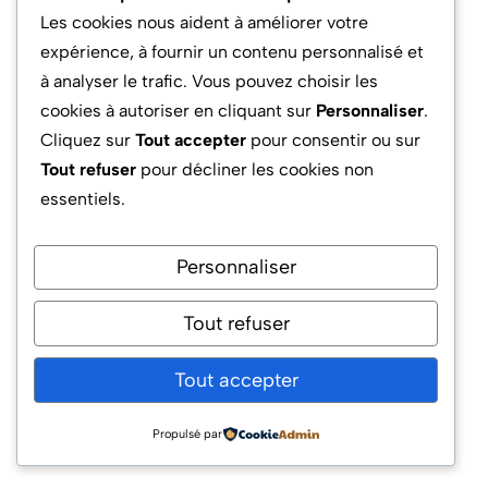
Les cookies nous aident à améliorer votre
approfondies.
expérience, à fournir un contenu personnalisé et
La plateforme Mammouth.ai respecte-t-
à analyser le trafic. Vous pouvez choisir les
elle les normes RGPD et garantit-elle la
cookies à autoriser en cliquant sur
Personnaliser
.
confidentialité des données ?
Cliquez sur
Tout accepter
pour consentir ou sur
Tout refuser
pour décliner les cookies non
essentiels.
Oui, Mammouth.ai s’inscrit dans une démarche
RGPD native. Les données utilisateurs sont
protégées, les flux sont maîtrisés et la gestion
Personnaliser
des droits d’accès permet de répondre aux
exigences législatives européennes les plus
Tout refuser
strictes.
Tout accepter
Quels métiers ou secteurs tirent le plus
profit de Mammouth.ai ?
Propulsé par