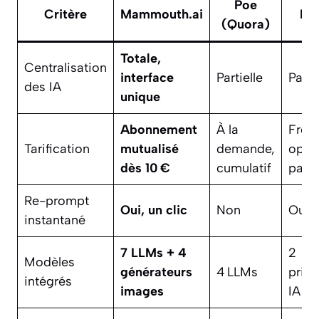
Poe
Critère
Mammouth.ai
Na
(Quora)
Totale,
Centralisation
interface
Partielle
Parti
des IA
unique
Abonnement
À la
Free
Tarification
mutualisé
demande,
opti
dès 10 €
cumulatif
paya
Re-prompt
Oui, un clic
Non
Oui, 
instantané
7 LLMs + 4
2
Modèles
générateurs
4 LLMs
princ
intégrés
images
IA