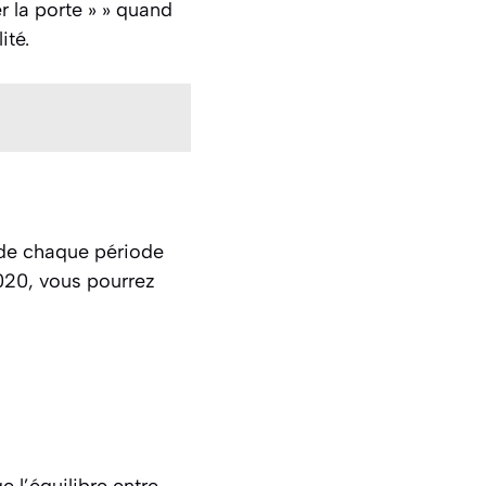
 la porte » » quand
ité.
 de chaque période
2020, vous pourrez
e l’équilibre entre