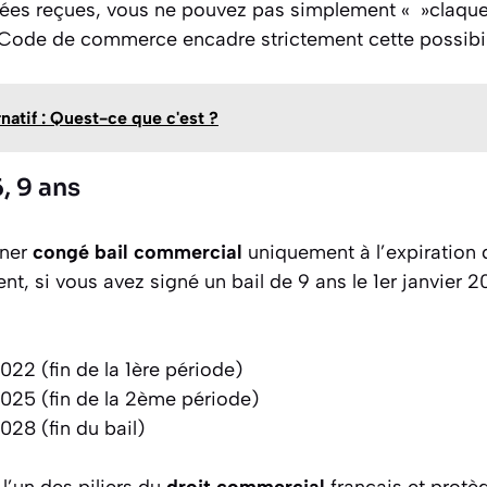
ées reçues, vous ne pouvez pas simplement « »claquer
Code de commerce encadre strictement cette possibil
natif : Quest-ce que c'est ?
6, 9 ans
nner
congé bail commercial
uniquement à l’expiration
nt, si vous avez signé un bail de 9 ans le 1er janvier 
22 (fin de la 1ère période)
025 (fin de la 2ème période)
28 (fin du bail)
 l’un des piliers du
droit commercial
français et protèg