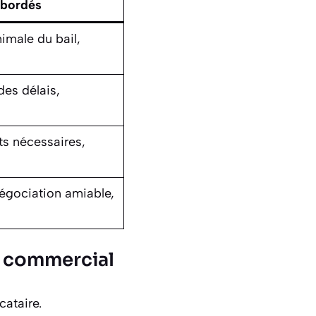
abordés
imale du bail,
des délais,
ts nécessaires,
négociation amiable,
il commercial
cataire.