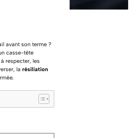
ail avant son terme ?
 un casse-tête
 à respecter, les
erser, la
résiliation
rmée.