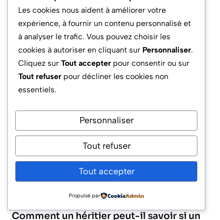
ligne, mettant fin à l’opacité
Les cookies nous aident à améliorer votre
administrative
expérience, à fournir un contenu personnalisé et
Alertes anticipées sur les montants des
à analyser le trafic. Vous pouvez choisir les
primes afin de prévenir des contentieux
cookies à autoriser en cliquant sur
Personnaliser
.
sur la réserve héréditaire
Cliquez sur
Tout accepter
pour consentir ou sur
Tout refuser
pour décliner les cookies non
Concrètement, ces innovations favorisent un
essentiels.
climat de confiance, limitent le risque de
conflits familiaux majeurs et permettent aux
Personnaliser
héritiers de défendre leurs droits sans délai
excessif. La révolution numérique s’impose
Tout refuser
désormais comme alliée de la transparence
successorale, modifiant durablement les
Tout accepter
rapports entre souscripteur, bénéficiaire et
ayant-droits.
Propulsé par
Comment un héritier peut-il savoir si un