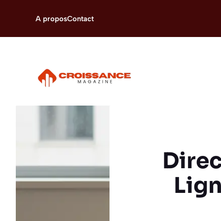
Aller
au
A propos
Contact
contenu
Direc
Lign