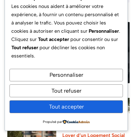
Les cookies nous aident à améliorer votre
expérience, à fournir un contenu personnalisé et
à analyser le trafic. Vous pouvez choisir les
cookies à autoriser en cliquant sur
Personnaliser
.
Cliquez sur
Tout accepter
pour consentir ou sur
Tout refuser
pour décliner les cookies non
Bitcoin et impôts en France
essentiels.
: guide complet de la
fiscalité
Personnaliser
Tout refuser
Tout accepter
Propulsé par
Comprendre le Montant du
Loyer d’un Logement Social