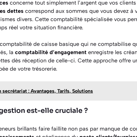
nces
concerne tout simplement l’argent que vos clients
es dettes
correspond aux sommes que vous devez à vo
nismes divers. Cette comptabilité spécialisée vous pe
s réel votre situation financière.
comptabilité de caisse basique qui ne comptabilise qu
és, la
comptabilité d’engagement
enregistre les créa
dettes dès réception de celle-ci. Cette approche offre
pée de votre trésorerie.
 secrétariat : Avantages, Tarifs, Solutions
gestion est-elle cruciale ?
reneurs brillants faire faillite non pas par manque de
encaissements
et négligence du
poste clients/fourniss