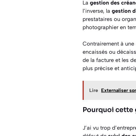
La
gestion des créa
l’inverse, la
gestion d
prestataires ou orga
photographier en temp
Contrairement à une 
encaissés ou décaiss
de la facture et les 
plus précise et antici
Lire
Externaliser son
Pourquoi cette 
J’ai vu trop d’entrep
défaut de
suivi des 