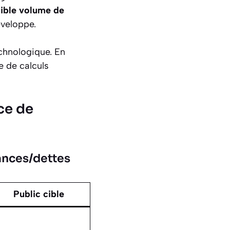
aible volume de
éveloppe.
echnologique. En
e de calculs
ice de
ances/dettes
Public cible