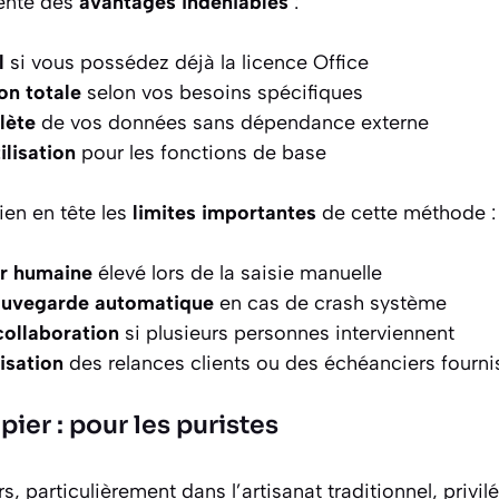
ente des
avantages indéniables
:
l
si vous possédez déjà la licence Office
on totale
selon vos besoins spécifiques
lète
de vos données sans dépendance externe
ilisation
pour les fonctions de base
en en tête les
limites importantes
de cette méthode :
ur humaine
élevé lors de la saisie manuelle
auvegarde automatique
en cas de crash système
 collaboration
si plusieurs personnes interviennent
isation
des relances clients ou des échéanciers fourni
pier : pour les puristes
, particulièrement dans l’artisanat traditionnel, privil