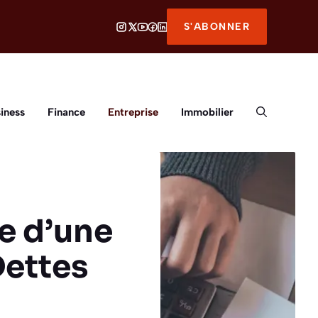
S'ABONNER
iness
Finance
Entreprise
Immobilier
e d’une
ettes