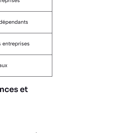
reprises
ndépendants
entreprises
aux
nces et