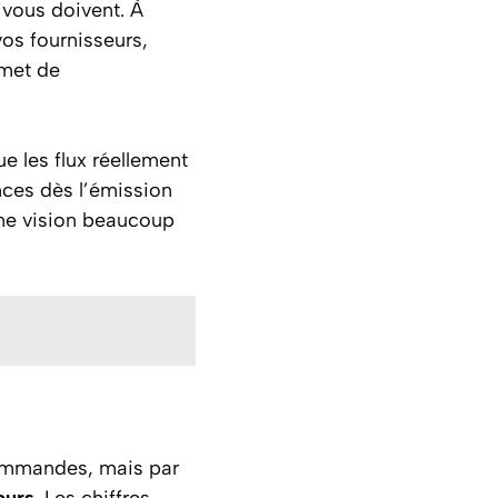
 vous doivent. À
s fournisseurs,
rmet de
e les flux réellement
nces dès l’émission
 une vision beaucoup
 commandes, mais par
eurs
. Les chiffres