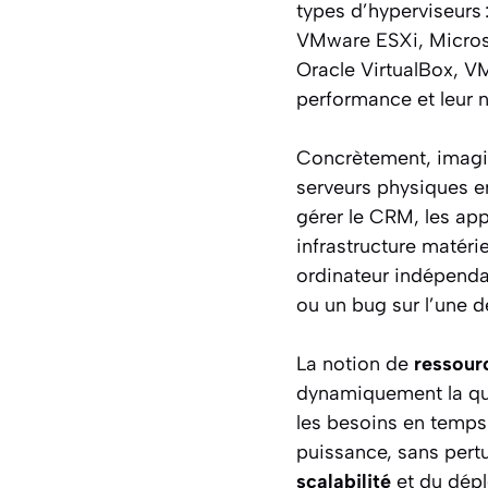
types d’hyperviseurs :
VMware ESXi, Microsof
Oracle VirtualBox, VM
performance et leur n
Concrètement, imagin
serveurs physiques en
gérer le CRM, les ap
infrastructure matér
ordinateur indépenda
ou un bug sur l’une d
La notion de
ressour
dynamiquement la qu
les besoins en temps 
puissance, sans pertu
scalabilité
et du dépl