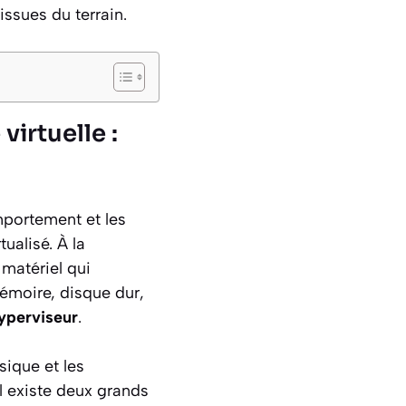
ssues du terrain.
irtuelle :
mportement et les
ualisé. À la
matériel qui
émoire, disque dur,
yperviseur
.
sique et les
Il existe deux grands