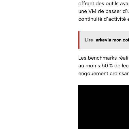
offrant des outils av
une VM de passer d’un
continuité d’activité 
Lire
arkevia mon coff
Les benchmarks réal
au moins 50 % de leur
engouement croissant p