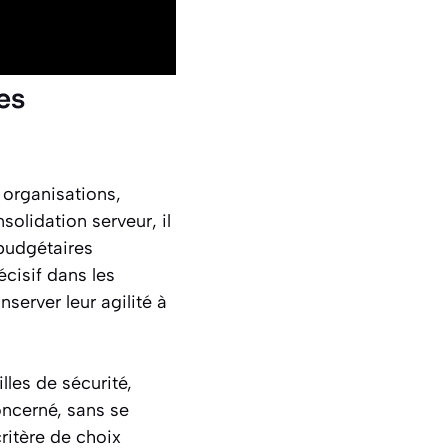
es
 organisations,
nsolidation serveur, il
 budgétaires
écisif dans les
server leur agilité à
illes de sécurité,
oncerné, sans se
critère de choix