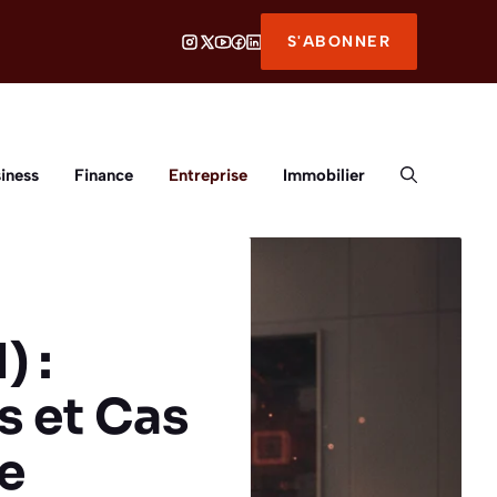
S'ABONNER
iness
Finance
Entreprise
Immobilier
) :
 et Cas
e