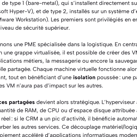
 de type 1 (bare-metal), qui s’installent directement sur
t Hyper-V), et de type 2, installés sur un système d’e
ware Workstation). Les premiers sont privilégiés en en
iveau de sécurité supérieur.
ons une PME spécialisée dans la logistique. En centra
 une grappe virtualisée, il est possible de créer des 
plications métiers, la messagerie ou encore la sauveg
ielle partagée. Chaque machine virtuelle fonctionne al
nt, tout en bénéficiant d’une
isolation
poussée : une pa
es VM n’aura pas d’impact sur les autres.
ces partagées
devient alors stratégique. L’hyperviseur 
antité de RAM, de CPU ou d’espace disque attribuée
réel : si le CRM a un pic d’activité, il bénéficie auto
rber les autres services. Ce découplage matériel/logiq
oiement accéléré d’applications informatiques moder