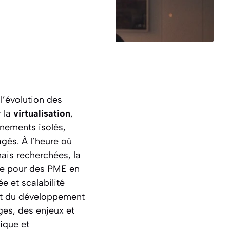
l’évolution des
r la
virtualisation
,
nnements isolés,
gés. À l’heure où
mais recherchées, la
que pour des PME en
e et scalabilité
d et du développement
es, des enjeux et
ique et