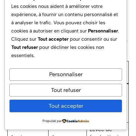
Les cookies nous aident à améliorer votre
startup du secteur aliment-tech à Montpellier
expérience, à fournir un contenu personnalisé et
ayant croisé incubateur local et accélérateur
à analyser le trafic. Vous pouvez choisir les
thématique a pu, en un an, passer du prototype
cookies à autoriser en cliquant sur
Personnaliser
.
au marché international, grâce à l’appui direct
Cliquez sur
Tout accepter
pour consentir ou sur
d’un expert sectoriel et à un accès démultiplié à
Tout refuser
pour décliner les cookies non
des ressources en R&D.
essentiels.
Critère de
Impact
Exemple
Personnaliser
choix
métier
concret
Tout refuser
Incubateur
Plus grande
Spécialisation
medtech
pertinence
Tout accepter
sectorielle
adossé à un
des conseils
CHU
Propulsé par
Levée de