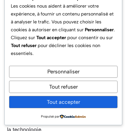
Les cookies nous aident à améliorer votre
Quel a été le premier produit lancé par
expérience, à fournir un contenu personnalisé et
Apple ?
à analyser le trafic. Vous pouvez choisir les
cookies à autoriser en cliquant sur
Personnaliser
.
L’Apple I, assemblé dans le garage familial de
Cliquez sur
Tout accepter
pour consentir ou sur
Jobs, fut le premier ordinateur commercialisé
Tout refuser
pour décliner les cookies non
par la marque dès 1976, vendu sous forme de
essentiels.
kit aux passionnés locaux.
Personnaliser
Quel rôle a joué Steve Jobs dans le
succès d’Apple ?
Tout refuser
Steve Jobs a guidé Apple grâce à sa vision
Tout accepter
stratégique du produit et une approche
innovante du marketing et du design,
Propulsé par
transformant l’entreprise en leader mondial de
la technologie.