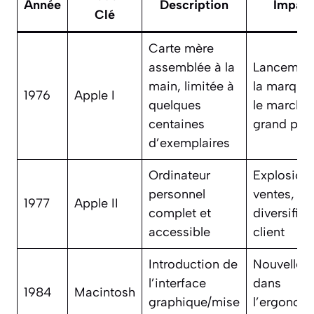
Année
Description
Impac
Clé
Carte mère
assemblée à la
Lancemen
main, limitée à
la marque 
1976
Apple I
quelques
le marché
centaines
grand publ
d’exemplaires
Ordinateur
Explosion
personnel
ventes,
1977
Apple II
complet et
diversifica
accessible
client
Introduction de
Nouvelle è
l’interface
dans
1984
Macintosh
graphique/mise
l’ergonom