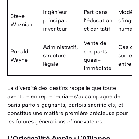
Ingénieur
Part dans
Modèle
Steve
principal,
l’éducation
d’ingén
Wozniak
inventeur
et caritatif
humanis
Vente de
Administratif,
Cas d’é
Ronald
ses parts
structure
sur le r
Wayne
quasi-
légale
entrepre
immédiate
La diversité des destins rappelle que toute
aventure entrepreneuriale s’accompagne de
paris parfois gagnants, parfois sacrificiels, et
constitue une matière première précieuse pour
les futures générations d’innovateurs.
L’Originalité Apple : L’Alliance