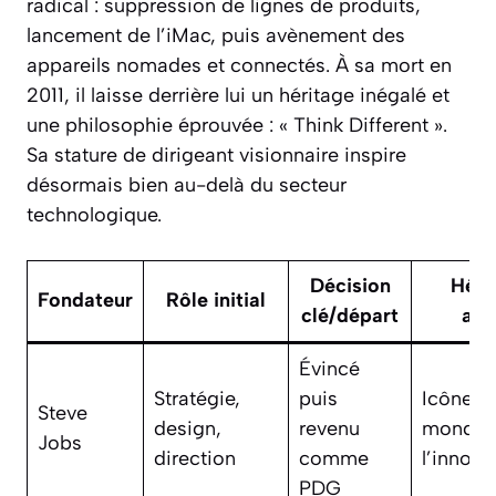
radical : suppression de lignes de produits,
lancement de l’iMac, puis avènement des
appareils nomades et connectés. À sa mort en
2011, il laisse derrière lui un héritage inégalé et
une philosophie éprouvée : « Think Different ».
Sa stature de dirigeant visionnaire inspire
désormais bien au-delà du secteur
technologique.
Décision
Héri
Fondateur
Rôle initial
clé/départ
act
Évincé
Stratégie,
puis
Icône
Steve
design,
revenu
mondial
Jobs
direction
comme
l’innova
PDG